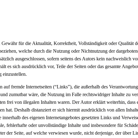
Gewähr für die Aktualität, Korrektheit, Vollständigkeit oder Qualität 
rt beziehen, welche durch die Nutzung oder Nichtnutzung der dargebote
tzlich ausgeschlossen, sofern seitens des Autors kein nachweislich vors
hält es sich ausdrücklich vor, Teile der Seiten oder das gesamte Ange
 einzustellen.
 auf fremde Internetseiten (“Links”), die außerhalb des Verantwortungs
und zumutbar wäre, die Nutzung im Falle rechtswidriger Inhalte zu ver
n frei von illegalen Inhalten waren. Der Autor erklärt weiterhin, dass e
n hat. Deshalb distanziert er sich hiermit ausdrücklich von allen Inhalt
lle innerhalb des eigenen Internetangebotes gesetzten Links und Verwei
le, fehlerhafte oder unvollständige Inhalte und insbesondere für Schäd
ter der Seite, auf welche verwiesen wurde, nicht derjenige, der über Lin